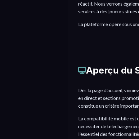
réactif. Nous verrons égalem
services à des joueurs situés e
La plateforme opère sous une 
Aperçu du S
Dès la page d'accueil, vinnie
en direct et sections promoti
constitue un critère importa
La compatibilité mobile est u
nécessiter de téléchargement
l'essentiel des fonctionnalit