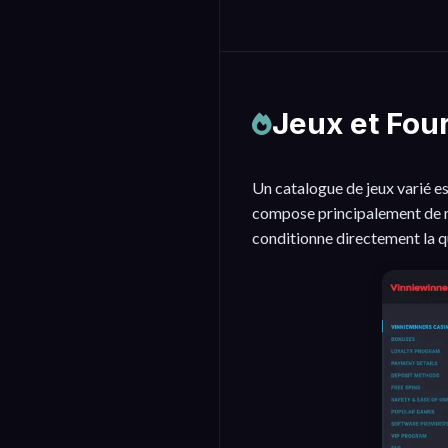
Jeux et Fou
Un catalogue de jeux varié es
compose principalement de mac
conditionne directement la qual