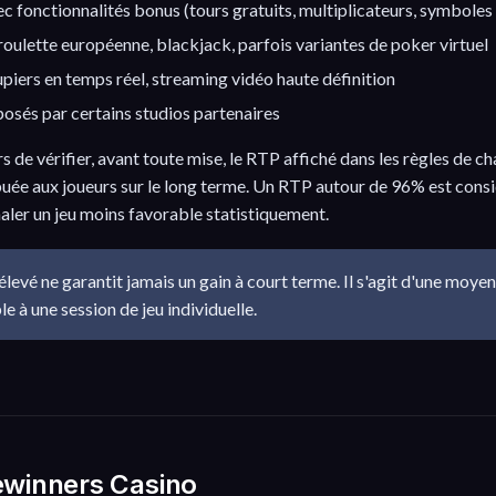
c fonctionnalités bonus (tours gratuits, multiplicateurs, symboles
 roulette européenne, blackjack, parfois variantes de poker virtuel
piers en temps réel, streaming vidéo haute définition
osés par certains studios partenaires
 de vérifier, avant toute mise, le RTP affiché dans les règles de ch
buée aux joueurs sur le long terme. Un RTP autour de 96% est consi
aler un jeu moins favorable statistiquement.
levé ne garantit jamais un gain à court terme. Il s'agit d'une moyenn
e à une session de jeu individuelle.
ewinners Casino