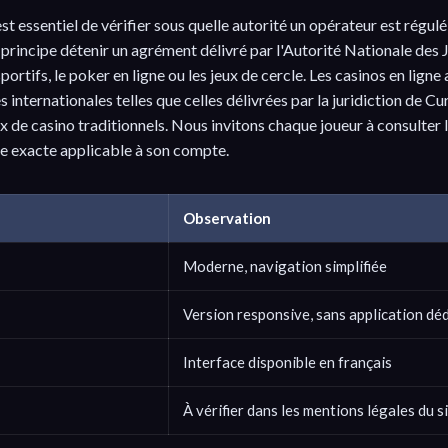
est essentiel de vérifier sous quelle autorité un opérateur est régu
 principe détenir un agrément délivré par l'Autorité Nationale des
ortifs, le poker en ligne ou les jeux de cercle. Les casinos en ligne
s internationales telles que celles délivrées par la juridiction de
 de casino traditionnels. Nous invitons chaque joueur à consulter le
ce exacte applicable à son compte.
Observation
Moderne, navigation simplifiée
Version responsive, sans application dé
Interface disponible en français
À vérifier dans les mentions légales du s