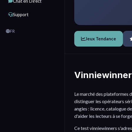
Chat en Direct
Support
FR
Jeux Tendance
Vinniewinners
Le marché des plateformes de 
distinguer les opérateurs sér
angles : licence, catalogue d
d'aider les lecteurs à se forg
Ce test vinniewinners s'adres