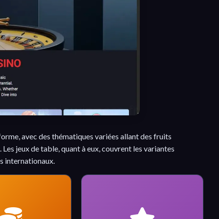
forme, avec des thématiques variées allant des fruits
 Les jeux de table, quant à eux, couvrent les variantes
s internationaux.