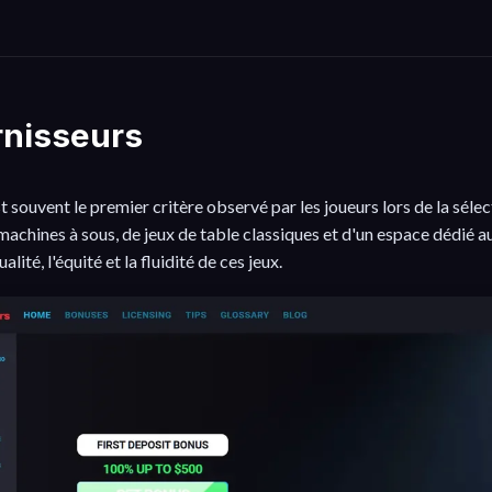
rnisseurs
t souvent le premier critère observé par les joueurs lors de la sélec
hines à sous, de jeux de table classiques et d'un espace dédié au 
ité, l'équité et la fluidité de ces jeux.