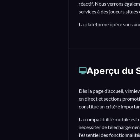
réactif. Nous verrons égalem
services à des joueurs situés e
La plateforme opère sous une 
Aperçu du S
Dès la page d'accueil, vinnie
en direct et sections promoti
constitue un critère importa
La compatibilité mobile est u
nécessiter de téléchargement
l'essentiel des fonctionnalit