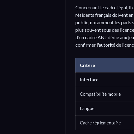
Concernant le cadre légal, il 
résidents français doivent en
public, notamment les paris sp
plus souvent sous des licence
d'un cadre ANJ dédié aux jeux
confirmer l'autorité de licen
Critère
Interface
Compatibilité mobile
Langue
Cadre réglementaire