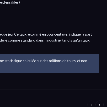
 extensibles)
aque jeu. Ce taux, exprimé en pourcentage, indique la part
déré comme standard dans l'industrie, tandis qu'un taux
e statistique calculée sur des millions de tours, et non
‹
›