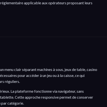
e réglementaire applicable aux opérateurs proposant leurs
un menu clair séparant machines à sous, jeux de table, casino
cessaires pour accéder à un jeu ou à la caisse, ce qui
rs réguliers.
érieux. La plateforme fonctionne via navigateur, sans
u tablette. Cette approche responsive permet de conserver
u par catégorie.