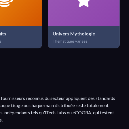
its
Univers Mythologie
s
Thématiques variées
es fournisseurs reconnus du secteur appliquent des standards
chaque tirage ou chaque main distribuée reste totalement
res indépendants tels qu'iTech Labs ou eCOGRA, qui testent
s.