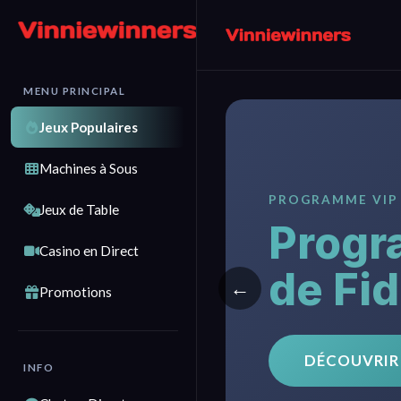
MENU PRINCIPAL
Jeux Populaires
Machines à Sous
PROGRAMME VIP
Jeux de Table
Prog
Casino en Direct
de Fid
←
Promotions
DÉCOUVRIR
INFO