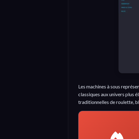
Les machines à sous représent
classiques aux univers plus él
traditionnelles de roulette, 