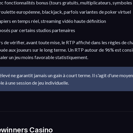
c fonctionnalités bonus (tours gratuits, multiplicateurs, symboles
 roulette européenne, blackjack, parfois variantes de poker virtuel
piers en temps réel, streaming vidéo haute définition
osés par certains studios partenaires
 de vérifier, avant toute mise, le RTP affiché dans les règles de ch
buée aux joueurs sur le long terme. Un RTP autour de 96% est consi
aler un jeu moins favorable statistiquement.
levé ne garantit jamais un gain à court terme. Il s'agit d'une moyenn
e à une session de jeu individuelle.
ewinners Casino