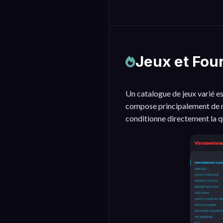
Jeux et Fou
Un catalogue de jeux varié es
compose principalement de mac
conditionne directement la qual