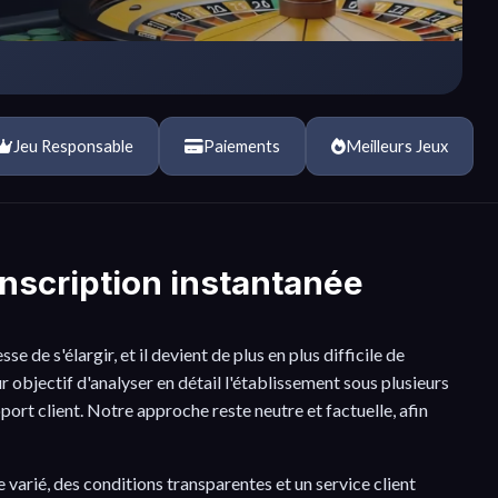
Jeu Responsable
Paiements
Meilleurs Jeux
inscription instantanée
de s'élargir, et il devient de plus en plus difficile de
 objectif d'analyser en détail l'établissement sous plusieurs
ort client. Notre approche reste neutre et factuelle, afin
varié, des conditions transparentes et un service client