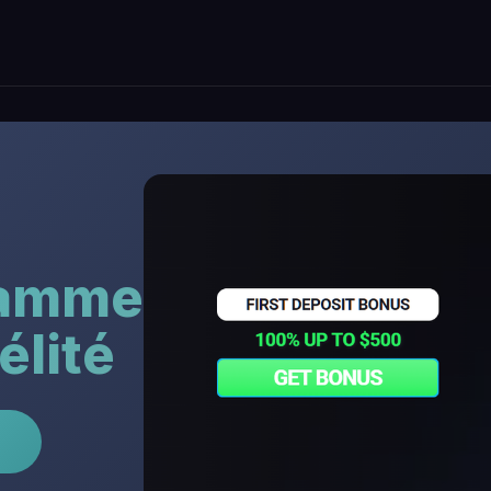
ramme
élité